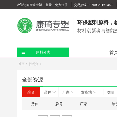
欢迎访问康琦专塑
登录
免费注册
交易热线：0769-23161362
环保塑料原料，
材料创新者与智能
首
原料分类
首页
>
找现货
>
全部资源
综合
品种
厂商
发货地
数量
品种
牌号
厂家
单