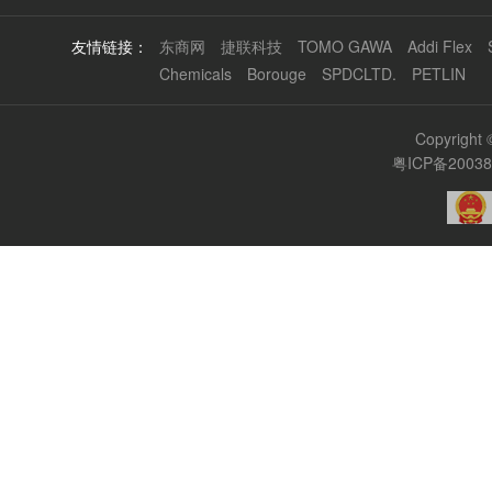
友情链接：
东商网
捷联科技
TOMO GAWA
Addi Flex
Chemicals
Borouge
SPDCLTD.
PETLIN
Copyrigh
粤ICP备2003