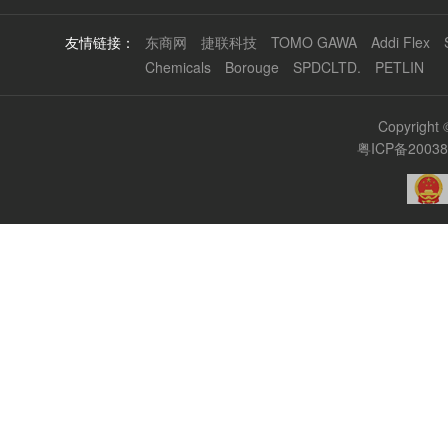
友情链接：
东商网
捷联科技
TOMO GAWA
Addi Flex
Chemicals
Borouge
SPDCLTD.
PETLIN
Copyrigh
粤ICP备2003