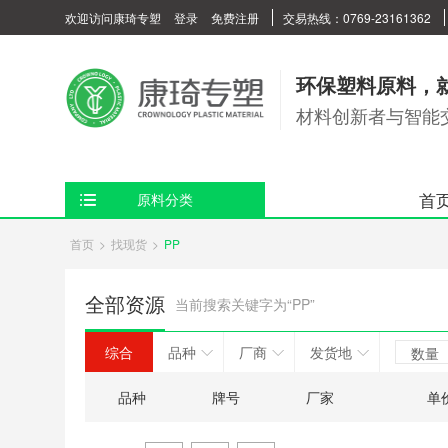
欢迎访问康琦专塑
登录
免费注册
交易热线：0769-23161362
环保塑料原料，
材料创新者与智能
首
原料分类
首页
>
找现货
>
PP
全部资源
当前搜索关键字为“PP”
综合
品种
厂商
发货地
数量
品种
牌号
厂家
单