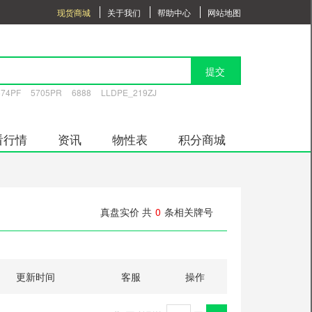
现货商城
关于我们
帮助中心
网站地图
提交
574PF
5705PR
6888
LLDPE_219ZJ
看行情
资讯
物性表
积分商城
真盘实价 共
0
条相关牌号
更新时间
客服
操作