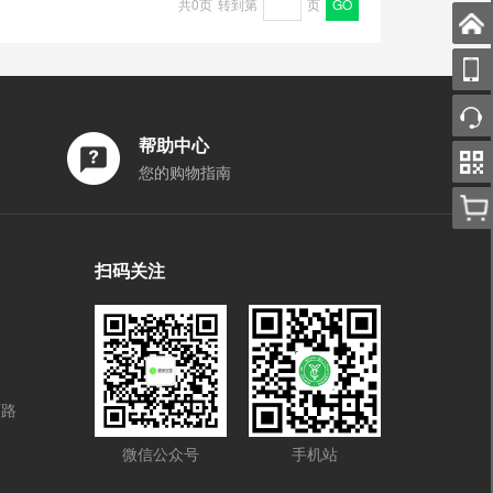
共0页
转到第
页
GO
帮助中心
您的购物指南
扫码关注
环路
微信公众号
手机站