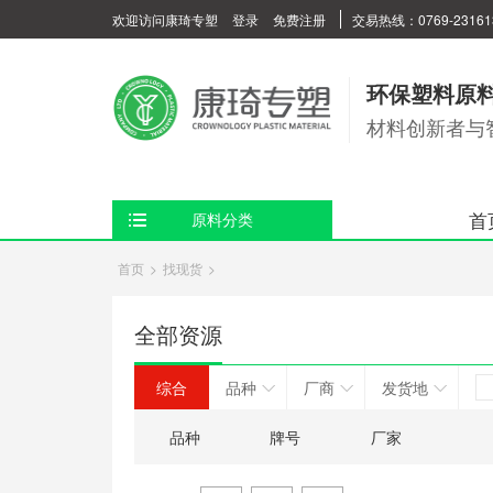
欢迎访问康琦专塑
登录
免费注册
交易热线：0769-23161
环保塑料原
材料创新者与
首
原料分类
首页
>
找现货
>
全部资源
综合
品种
厂商
发货地
品种
牌号
厂家