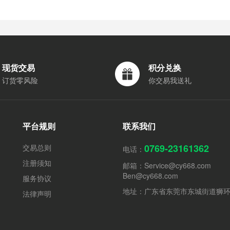
现货交易
积分兑换
订货零风险
你交易我送礼
平台规则
联系我们
0769-23161362
交易总则
电话：
注册须知
邮箱：
Service@cy668.com
Ben@cy668.com
服务协议
地址：广东省东莞市东城街道狮
法律声明