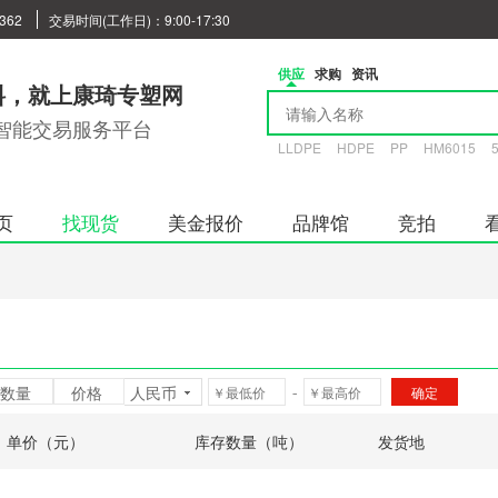
362
交易时间(工作日)：9:00-17:30
供应
求购
资讯
料，就上康琦专塑网
智能交易服务平台
LLDPE
HDPE
PP
HM6015
页
找现货
美金报价
品牌馆
竞拍
数量
价格
人民币
-
单价（元）
库存数量（吨）
发货地