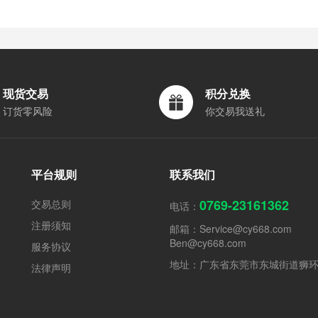
现货交易
积分兑换
订货零风险
你交易我送礼
平台规则
联系我们
0769-23161362
交易总则
电话：
注册须知
邮箱：
Service@cy668.com
Ben@cy668.com
服务协议
地址：广东省东莞市东城街道狮
法律声明