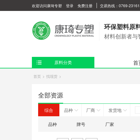
欢迎访问康琦专塑
登录
免费注册
交易热线：0769-23161
环保塑料原
材料创新者与
首
原料分类
首页
>
找现货
>
全部资源
综合
品种
厂商
发货地
品种
牌号
厂家