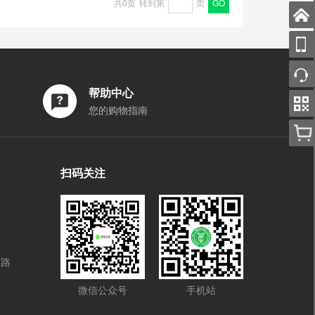
共0页
转到第
页
GO
帮助中心
您的购物指南
扫码关注
环路
微信公众号
手机站