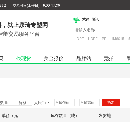
362
交易时间(工作日)：9:00-17:30
供应
求购
资讯
料，就上康琦专塑网
智能交易服务平台
LLDPE
HDPE
PP
HM6015
页
找现货
美金报价
品牌馆
竞拍
数量
价格
人民币
-
单价（元）
库存数量（吨）
发货地