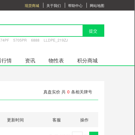
现货商城
关于我们
帮助中心
网站地图
提交
574PF
5705PR
6888
LLDPE_219ZJ
看行情
资讯
物性表
积分商城
真盘实价 共
0
条相关牌号
更新时间
客服
操作