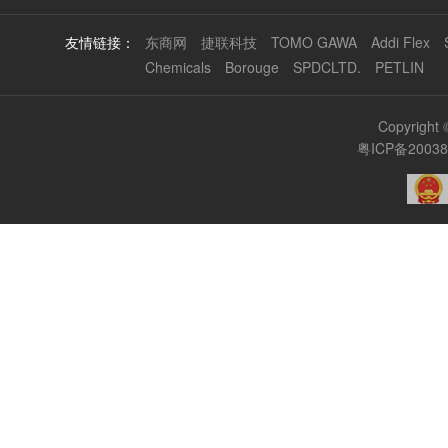
友情链接：
东商网
捷联科技
TOMO GAWA
Addi Flex
Chemicals
Borouge
SPDCLTD.
PETLIN
Copyrigh
粤ICP备2003