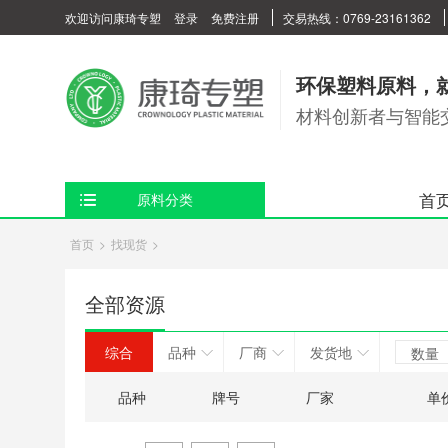
欢迎访问康琦专塑
登录
免费注册
交易热线：0769-23161362
环保塑料原料，
材料创新者与智能
首
原料分类
首页
>
找现货
>
全部资源
综合
品种
厂商
发货地
数量
品种
牌号
厂家
单