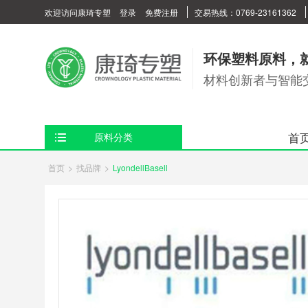
欢迎访问康琦专塑
登录
免费注册
交易热线：0769-23161362
环保塑料原料，
材料创新者与智能
首
原料分类
首页
>
找品牌
>
LyondellBasell