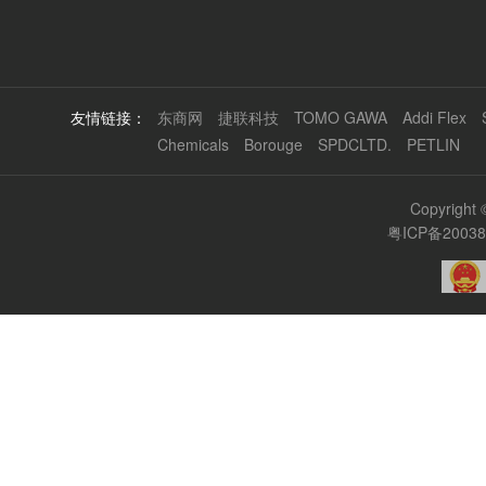
友情链接：
东商网
捷联科技
TOMO GAWA
Addi Flex
Chemicals
Borouge
SPDCLTD.
PETLIN
Copyrigh
粤ICP备2003