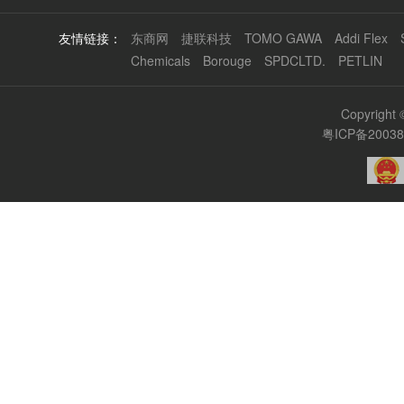
友情链接：
东商网
捷联科技
TOMO GAWA
Addi Flex
Chemicals
Borouge
SPDCLTD.
PETLIN
Copyrigh
粤ICP备2003