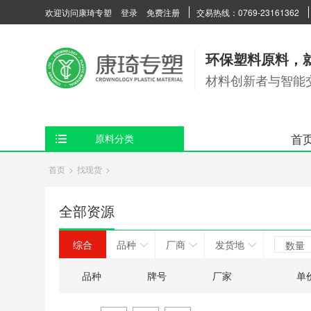
欢迎访问康琦专塑
登录
免费注册
交易热线：0769-23161362
环保塑料原料，
材料创新者与智能
首
原料分类
首页
>
找现货
>
全部资源
综合
品种
厂商
发货地
数量
品种
牌号
厂家
单