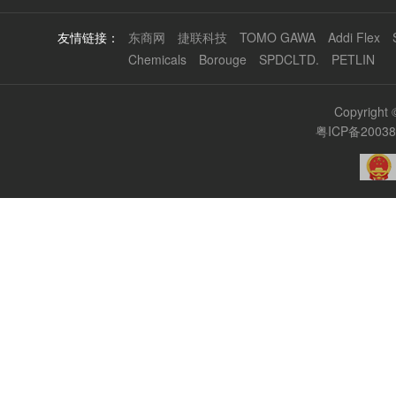
友情链接：
东商网
捷联科技
TOMO GAWA
Addi Flex
Chemicals
Borouge
SPDCLTD.
PETLIN
Copyrigh
粤ICP备2003