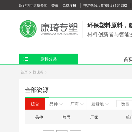
欢迎访问康琦专塑
登录
免费注册
交易热线：0769-23161362
环保塑料原料，
材料创新者与智能
首
原料分类
首页
>
找现货
>
全部资源
综合
品种
厂商
发货地
数量
品种
牌号
厂家
单