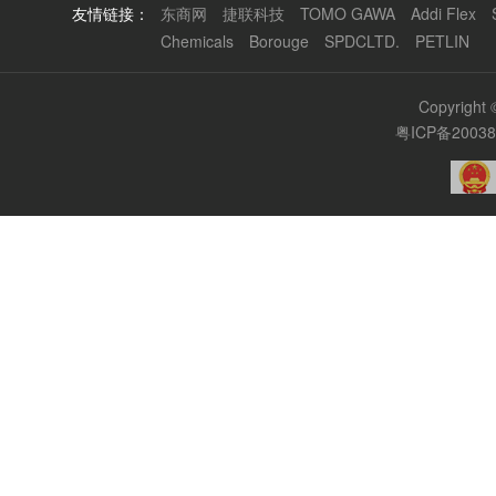
友情链接：
东商网
捷联科技
TOMO GAWA
Addi Flex
Chemicals
Borouge
SPDCLTD.
PETLIN
Copyrigh
粤ICP备2003