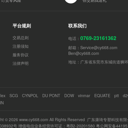
订货零风险
你交易我送礼
平台规则
联系我们
0769-23161362
交易总则
电话：
注册须知
邮箱：
Service@cy668.com
Ben@cy668.com
服务协议
地址：广东省东莞市东城街道狮
法律声明
lex
SCG
CYNPOL
DU PONT
DOW
vinmar
EQUATE
ptt
d2
IN
ight © 2026 www.cy668.com All Rights Reserved 广东康琦专塑科技
038932号
增值电信业务经营许可证：粤B2-20201580
粤公网安备441951