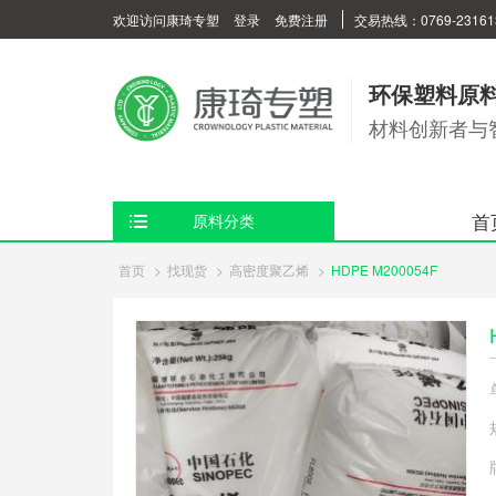
欢迎访问康琦专塑
登录
免费注册
交易热线：0769-23161
环保塑料原
材料创新者与
首
原料分类
首页
>
找现货
>
高密度聚乙烯
>
HDPE M200054F