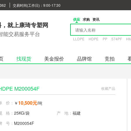
362
交易时间(工作日)：9:00-17:30
供应
求购
资讯
料，就上康琦专塑网
智能交易服务平台
LLDPE
HDPE
PP
574PF
HM
页
找现货
美金报价
品牌馆
竞拍
HDPE M200054F
收藏产品
10,500元
单 价：
￥
/吨
规 格：
25KG/袋
产 地：
福建
牌 号：
M200054F