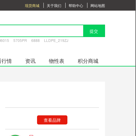
现货商城
关于我们
帮助中心
网站地图
提交
6015
5705PR
6888
LLDPE_219ZJ
看行情
资讯
物性表
积分商城
查看品牌