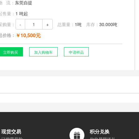
物 流：
东莞自提
起售量：
1 吨起
采购量：
-
+
总重量：
1吨
库存：
30.000吨
￥
10,500
元
总价格：
立即购买
加入购物车
申请样品
现货交易
积分兑换