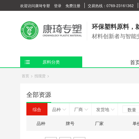
欢迎访问康琦专塑
登录
免费注册
交易热线：0769-23161362
环保塑料原料，
材料创新者与智能
首
原料分类
首页
>
找现货
>
全部资源
综合
品种
厂商
发货地
数量
品种
牌号
厂家
单