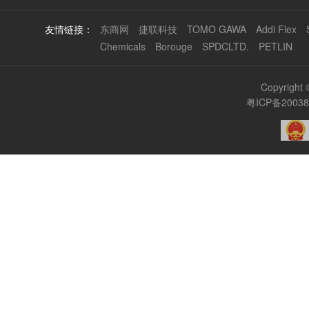
友情链接：
东商网
捷联科技
TOMO GAWA
Addi Flex
Chemicals
Borouge
SPDCLTD.
PETLIN
Copyrigh
粤ICP备2003