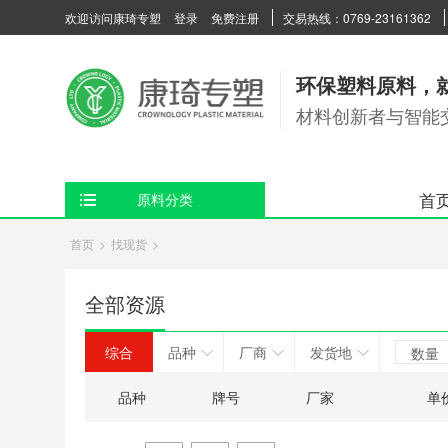
欢迎访问康琦专塑
登录
免费注册
交易热线：0769-23161362
环保塑料原料，
材料创新者与智能
首
原料分类
首页
>
找现货
>
全部资源
综合
品种
厂商
发货地
数量
品种
牌号
厂家
单