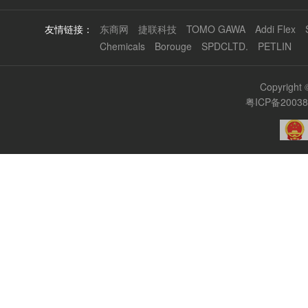
友情链接：
东商网
捷联科技
TOMO GAWA
Addi Flex
Chemicals
Borouge
SPDCLTD.
PETLIN
Copyrigh
粤ICP备2003