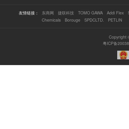
友情链接：
东商网
捷联科技
TOMO GAWA
Addi Flex
Chemicals
Borouge
SPDCLTD.
PETLIN
Copyrigh
粤ICP备2003