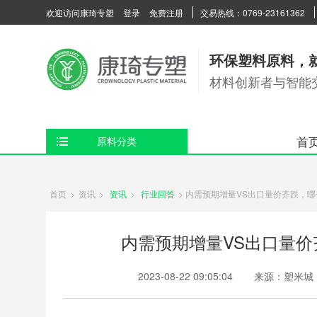
欢迎访问康琦专塑
登录
免费注册
交易热线：0769-23161362
环保塑料原料，
材料创新者与智能
首
原料分类
首页
>
资讯
>
资讯
>
行业回答
>
内需预期增量VS出口量价齐跌，哪
内需预期增量VS出口量价
2023-08-22 09:05:04
来源：塑米城