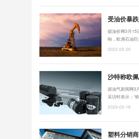
受油价暴跌
据油价网3月1
响，欧洲石油巨
2023-03-20
沙特称欧佩
据油气新闻网3
采访时表示：“
议。有些人仍然
2023-03-18
29日星期五，