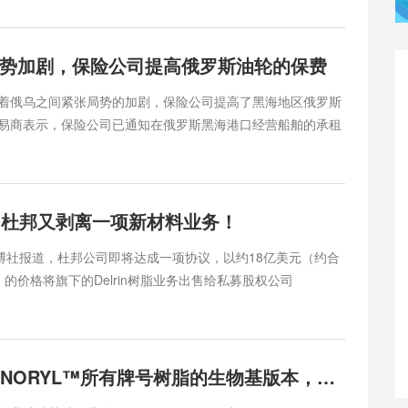
欧洲EPR和包装回收又有哪些新动态？来看看以下三则资讯
瑞士将采用全国化回收系统&nbsp;&nbsp;“瑞士正在规划一个全
和饮料纸盒包装回收系统。此前，该国一直拒绝接受包装废弃
势加剧，保险公司提高俄罗斯油轮的保费
着俄乌之间紧张局势的加剧，保险公司提高了黑海地区俄罗斯
易商表示，保险公司已通知在俄罗斯黑海港口经营船舶的承租
的“战争风险保费”。去年2月俄乌冲突爆发后，保险公司在黑海
费用中增加了一项战争风险保费。自7月中旬粮食出口协议中
和乌克兰在黑海地区的军事行动不断升级。最近，俄罗斯报告
生的几起袭击事件。贸易商表示，到目前为止，俄罗斯黑海港
！杜邦又剥离一项新材料业务！
未受到袭击的影响，但风险正在增加。贸易商透露，战争险
彭博社报道，杜邦公司即将达成一项协议，以约18亿美元（约合
币）的价格将旗下的Delrin树脂业务出售给私募股权公司
any。据悉，孤星基金(LoneStarFunds)和铂金资本
Equity)也在竞争这场收购，出价约为20亿美元（约合146亿人民
称，这一收购交易最快于本周宣布，但目前尚未达成最终决
董事长兼首席执行官溥瑞廷(Ed Breen)称，此次资产剥离，
SABIC推出NORYL™所有牌号树脂的生物基版本，进一步推动塑料的循环经济发展
聚焦于电...