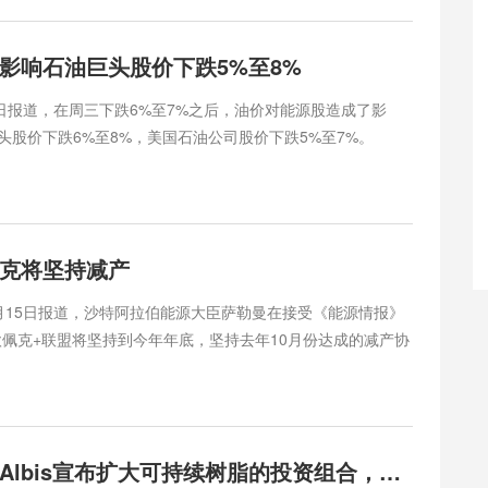
影响石油巨头股价下跌5%至8%
5日报道，在周三下跌6%至7%之后，油价对能源股造成了影
头股价下跌6%至8%，美国石油公司股价下跌5%至7%。
克将坚持减产
月15日报道，沙特阿拉伯能源大臣萨勒曼在接受《能源情报》
欧佩克+联盟将坚持到今年年底，坚持去年10月份达成的减产协
认为我们会调整该协议……我说，他们需要等到2023年12月
向他们展示我们对当前协议的承诺。”
塑料分销商Albis宣布扩大可持续树脂的投资组合，涉及SK化学的两款新产品