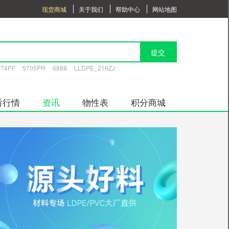
现货商城
关于我们
帮助中心
网站地图
提交
574PF
5705PR
6888
LLDPE_219ZJ
看行情
资讯
物性表
积分商城