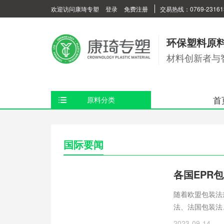
欢迎访问康琦专塑
登录
免费注册
交易热线：0769-23161
环保塑料原
材料创新者与
首
原料分类
国际要闻
随着欧盟包装法
法、法国包装法
弃物管理措施。
2023-09-14