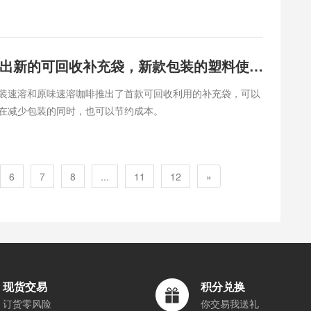
雀巢咖啡推出新的可回收补充袋，新款包装的塑料使用原先少60%
装速溶和原味速溶咖啡推出了首款可回收利用的补充袋，可以
在减少包装的同时，也可以节约成本。
6
7
8
...
11
12
»
现货交易
积分兑换
订货零风险
你交易我送礼