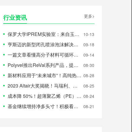
行业资讯
更多>
保罗大学IPREM实验室：来自玉米渣和细菌的生物塑料
10-13
亨斯迈的新型闭孔喷涂泡沫解决方案，包含回收和生物...
09-18
一篇文章看懂高分子材料可循环、可再生、可降解的区别
09-14
Polyvel推出ReVal系列产品，提升rPE...
08-30
新材料应用于“未来城市”！高纯热塑性工程塑料内衬...
08-28
2023 Altair大奖揭晓！马瑞利、丰田、极...
08-25
成本降 50%！超薄聚乙烯（PE）碳纤维材料问世！
08-24
基金继续增持净多头寸！积极看好油价？
08-21