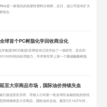
Albis是一家领先的热塑性塑料分销商，近日，该公司宣布扩大
资组合。
全球首个PC树脂化学回收商业化
菱化学集团(MCG集团)官网宣布已经开始了一项研究，旨在到
年约10000吨的处理能力，寻求将世界上第一个聚碳酸酯树脂
的化学回收商业化。
延至大宗商品市场，国际油价持续失血
银行接连宣告关闭，导致人们对新一轮全球性金融危机的担忧
恐慌情绪殃及大宗商品，国际油价走低。截至3月14日午间，
敦布伦特原油期货主力合约已分别跌破75美元和80美元关口。