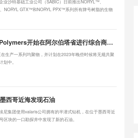
业沙特基础工业公司（SABIC）日前推出NORYL™、
ORYL、NORYL GTX™和NORYL PPX™系列所有牌号树脂的生物
户实现日趋严格的可持续发展目标。这些生物基树脂材料采用
US认证（国际可持续与碳认证）的聚苯醚（PPE）树脂原料，具有
似的性能表现，并提供不同生物基含量的NORYL 产品供客户
基方法的可行性， SABIC三款深受欢迎的NORYL牌号已实
Heartland Polymers开始在阿尔伯塔省进行综合商业PP生产
三款材...
d目前正在生产一系列均聚物，并计划在2023年晚些时候将无规共聚
计划中。
墨西哥近海发现石油
尼集团使用valaris公司拥有的半潜式钻机，在位于墨西哥近
盆地7号区块的一口勘探井中发现了新的石油。