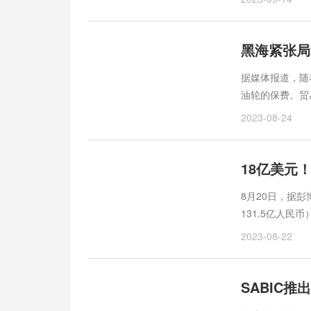
项支出。最近，
吧。&nbsp;1
国性的塑料包装
黑海紧张局
物收集系统。”
据媒体报道，随
油轮的保费。贸
人，将提高所谓
2023-08-24
地区油轮的保险
止以来，俄罗斯
了其黑海港口发
18亿美元
口的石油装载尚
8月20日，据
保...
131.5亿人民
JordanComp
2023-08-22
(Platinum
币）。知情人士
定。杜邦公司执行
是努力将杜邦重新