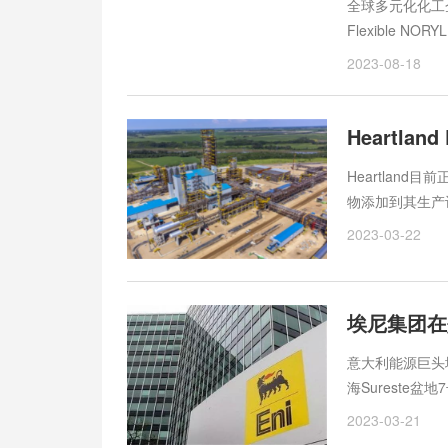
全球多元化化工企
Flexible N
基版本，助力客
2023-08-18
经ISCC PL
与化石基牌号近
选择。为证明生物
现商业应用，但这
Heartlan
物添加到其生产
2023-03-22
埃尼集团在
意大利能源巨头埃
海Sureste
2023-03-21