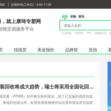
362
交易时间(工作日)：9:00-17:30
供应
求购
资讯
料，就上康琦专塑网
智能交易服务平台
LLDPE
HDPE
PP
HM6015
页
找现货
美金报价
品牌馆
竞拍
各国EPR包装回收将成大趋势，瑞士将采用全国化回收系统
规草案（PPWR）的不断完善和落实，除了已实施的德国包装
、奥地利包装法等，欧洲各国将相继开始完善和落实其包装废
包装的付费回收将成为入驻欧洲站各大中国卖家必不可少的一