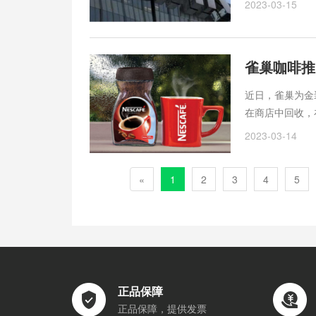
2023-03-15
近日，雀巢为金
在商店中回收，
2023-03-14
«
1
2
3
4
5
正品保障
正品保障，提供发票