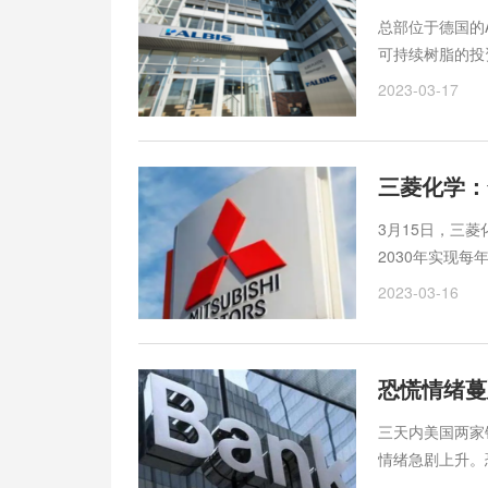
总部位于德国的
可持续树脂的投
2023-03-17
三菱化学：
3月15日，三
2030年实现每
(PC树脂)解聚
2023-03-16
恐慌情绪蔓
三天内美国两家
情绪急剧上升。
美国WTI、伦