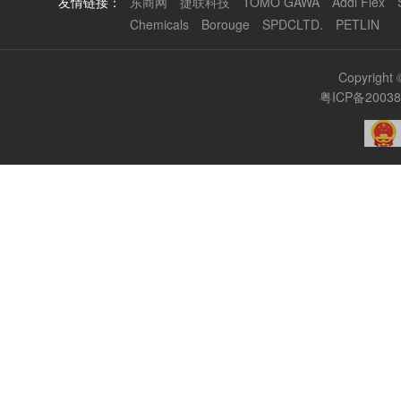
友情链接：
东商网
捷联科技
TOMO GAWA
Addi Flex
Chemicals
Borouge
SPDCLTD.
PETLIN
Copyrigh
粤ICP备2003