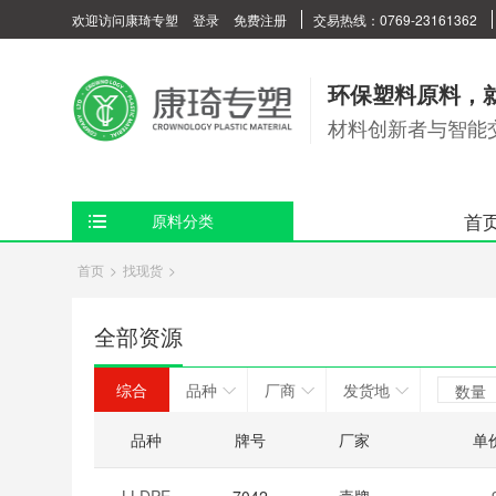
欢迎访问康琦专塑
登录
免费注册
交易热线：0769-23161362
环保塑料原料，
材料创新者与智能
首
原料分类
首页
>
找现货
>
全部资源
综合
品种
厂商
发货地
数量
品种
牌号
厂家
单